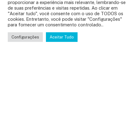
proporcionar a experiência mais relevante, lembrando-se
de suas preferências e visitas repetidas. Ao clicar em
"Aceitar tudo", você consente com o uso de TODOS os
cookies. Entretanto, você pode visitar "Configurações"
para fornecer um consentimento controlado..
Configurações
Aceitar Tudo
F
l
u
x
o
d
e
i
m
p
l
e
m
e
n
t
a
ç
ã
o