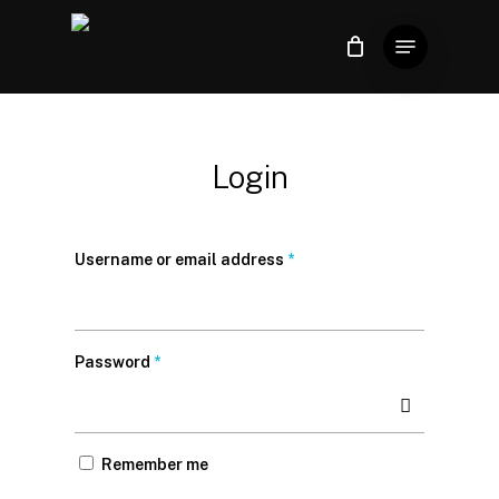
Skip
Menu
to
Close
Carrinho
Cart
Close
main
Menu
content
Login
Username or email address
*
Password
*
Remember me