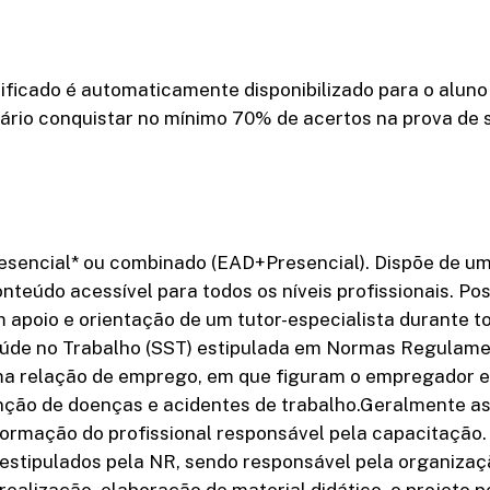
rtificado é automaticamente disponibilizado para o alun
rio conquistar no mínimo 70% de acertos na prova de s
esencial* ou combinado (EAD+Presencial). Dispõe de uma
údo acessível para todos os níveis profissionais. Poss
 apoio e orientação de um tutor-especialista durante t
de no Trabalho (SST) estipulada em Normas Regulament
uma relação de emprego, em que figuram o empregador e
ão de doenças e acidentes de trabalho.Geralmente as 
formação do profissional responsável pela capacitação
stipulados pela NR, sendo responsável pela organizaç
realização, elaboração de material didático, o projeto