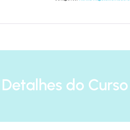
Elétrico
de
Potência)
-
Reciclagem
quantity
Detalhes do Curso