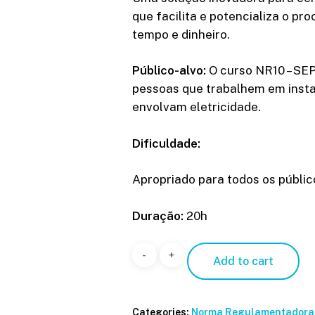
que facilita e potencializa o p
tempo e dinheiro.
Público-alvo:
O curso NR10 – SEP
pessoas que trabalhem em instal
envolvam eletricidade.
Dificuldade:
Apropriado para todos os público
Duração:
20h
NR10
Add to cart
-
SEP
(Sistema
Categories:
Norma Regulamentadora