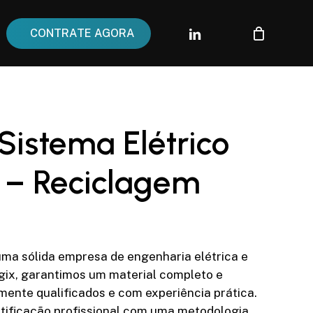
linkedin
instagram
C
O
N
T
R
A
T
E
A
G
O
R
A
Sistema Elétrico
) – Reciclagem
ma sólida empresa de engenharia elétrica e
ogix, garantimos um material completo e
amente qualificados e com experiência prática.
tificação profissional com uma metodologia