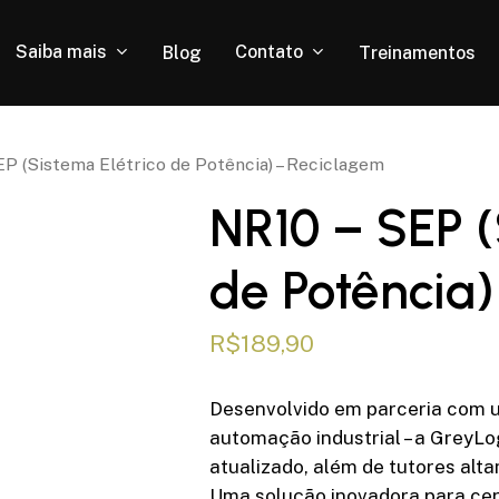
Carrinho
Close
Saiba mais
Contato
Blog
Treinamentos
Cart
EP (Sistema Elétrico de Potência) – Reciclagem
NR10 – SEP (
de Potência
R$
189,90
Desenvolvido em parceria com u
automação industrial – a GreyL
atualizado, além de tutores alt
Uma solução inovadora para cer