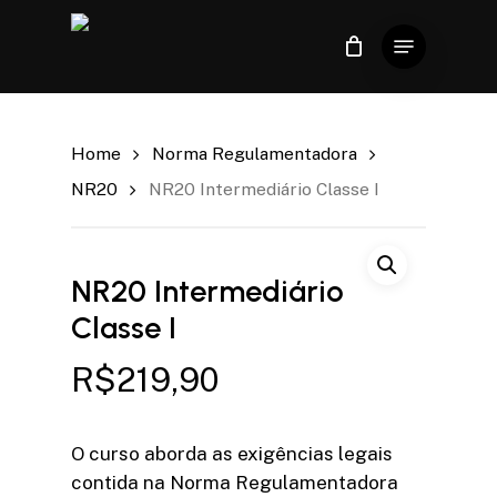
Skip
Menu
to
Close
Carrinho
Cart
Close
main
Menu
content
Home
Norma Regulamentadora
NR20
NR20 Intermediário Classe I
NR20 Intermediário
Classe I
R$
219,90
O curso aborda as exigências legais
contida na Norma Regulamentadora