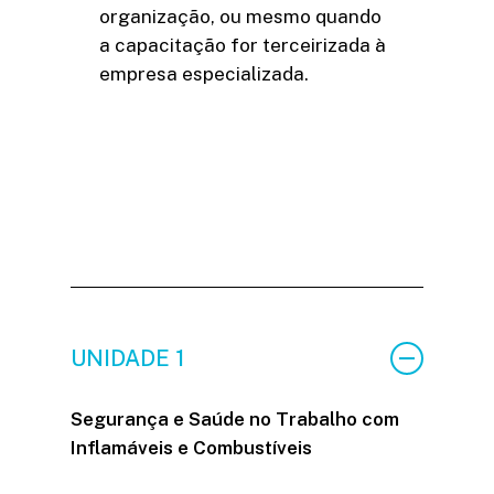
organização, ou mesmo quando
a capacitação for terceirizada à
empresa especializada.
C
o
n
t
e
ú
d
o
d
o
C
u
r
s
o
UNIDADE 1
Segurança e Saúde no Trabalho com
Inflamáveis e Combustíveis