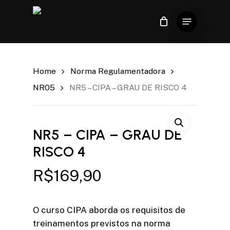
Skip
Menu
to
Close
Carrinho
Cart
Close
main
Menu
content
Home
Norma Regulamentadora
NR05
NR5 – CIPA – GRAU DE RISCO 4
NR5 – CIPA – GRAU DE
RISCO 4
R$
169,90
O curso CIPA aborda os requisitos de
treinamentos previstos na norma