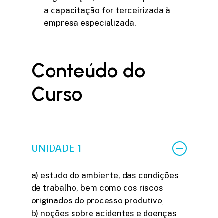
a capacitação for terceirizada à
empresa especializada.
C
o
n
t
e
ú
d
o
d
o
C
u
r
s
o
UNIDADE 1
a) estudo do ambiente, das condições
de trabalho, bem como dos riscos
originados do processo produtivo;
b) noções sobre acidentes e doenças