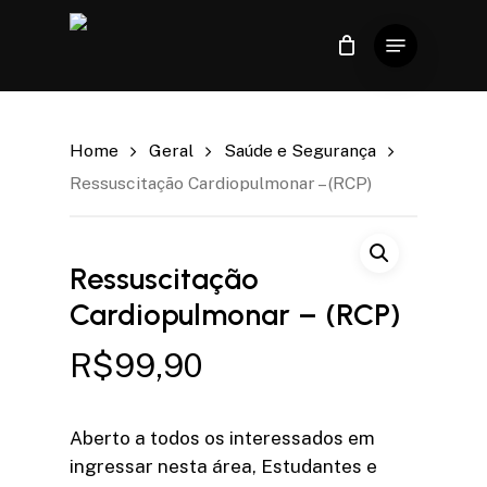
Skip
Menu
to
Close
Carrinho
Cart
Close
main
Menu
content
Home
Geral
Saúde e Segurança
Ressuscitação Cardiopulmonar – (RCP)
Ressuscitação
Cardiopulmonar – (RCP)
R$
99,90
Aberto a todos os interessados em
ingressar nesta área, Estudantes e