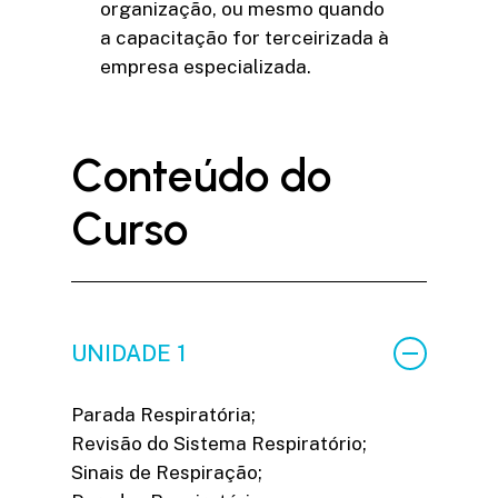
organização, ou mesmo quando
a capacitação for terceirizada à
empresa especializada.
C
o
n
t
e
ú
d
o
d
o
C
u
r
s
o
UNIDADE 1
Parada Respiratória;
Revisão do Sistema Respiratório;
Sinais de Respiração;